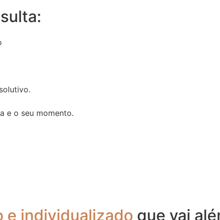
sulta:
o
olutivo.
ria e o seu momento.
 e individualizado
que vai al