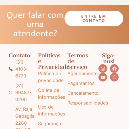
Quer falar com
ENTRE EM
uma
CONTATO
atendente?
Contato
Políticas
Termos
Siga-
e
de
nos!
(31)
Privacidade
Serviço
4103-
Política de
Agendamento
6779
privacidade
Pagamentos
(31)
Coleta de
99487-
Cancelamento
informações
0200
Responsabilidades
Uso de
Av. Raja
informações
Gabáglia,
2280 -
Segurança