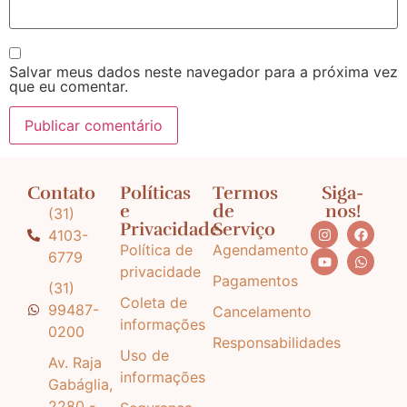
Salvar meus dados neste navegador para a próxima vez
que eu comentar.
Contato
Políticas
Termos
Siga-
e
de
nos!
(31)
Privacidade
Serviço
4103-
Política de
Agendamento
6779
privacidade
Pagamentos
(31)
Coleta de
99487-
Cancelamento
informações
0200
Responsabilidades
Uso de
Av. Raja
informações
Gabáglia,
2280 -